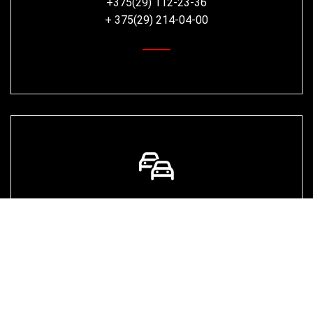
+375(29) 112-23-36
+ 375(29) 214-04-00
ОБМЕН АВТО В ЛИДЕ
Обмен Вашего автомобиля на любой авто в
наличии в нашем автосалоне
+375(29) 112-23-36
+ 375(29) 214-04-00